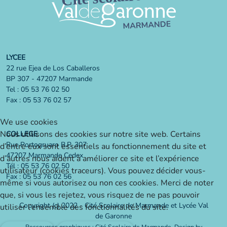
LYCEE
22 rue Ejea de Los Caballeros
BP 307 - 47207 Marmande
Tel : 05 53 76 02 50
Fax : 05 53 76 02 57
We use cookies
Nous utilisons des cookies sur notre site web. Certains
COLLEGE
Rue Portogruaro B.P. 307
d’entre eux sont essentiels au fonctionnement du site et
47207 Marmande Cedex
d’autres nous aident à améliorer ce site et l’expérience
Tél : 05 53 76 02 50
utilisateur (cookies traceurs). Vous pouvez décider vous-
Fax : 05 53 76 02 56
même si vous autorisez ou non ces cookies. Merci de noter
que, si vous les rejetez, vous risquez de ne pas pouvoir
Copyright (c) 2022 - Cité Scolaire de Marmande et Lycée Val
utiliser l’ensemble des fonctionnalités du site.
de Garonne
Ressources graphiques : Cité Scolaire de Marmande,
Design by